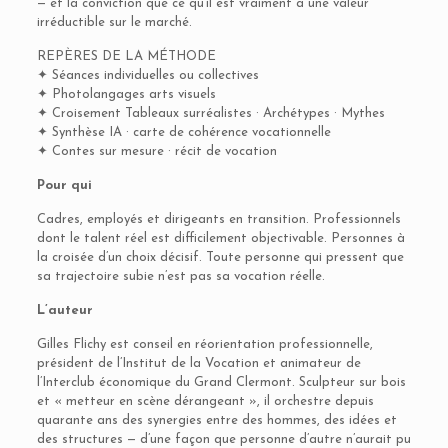
— et la conviction que ce qu’il est vraiment a une valeur
irréductible sur le marché.
REPÈRES DE LA MÉTHODE
✦ Séances individuelles ou collectives
✦ Photolangages arts visuels
✦ Croisement Tableaux surréalistes · Archétypes · Mythes
✦ Synthèse IA · carte de cohérence vocationnelle
✦ Contes sur mesure · récit de vocation
Pour qui
Cadres, employés et dirigeants en transition. Professionnels
dont le talent réel est difficilement objectivable. Personnes à
la croisée d’un choix décisif. Toute personne qui pressent que
sa trajectoire subie n’est pas sa vocation réelle.
L’auteur
Gilles Flichy est conseil en réorientation professionnelle,
président de l’Institut de la Vocation et animateur de
l’Interclub économique du Grand Clermont. Sculpteur sur bois
et « metteur en scène dérangeant », il orchestre depuis
quarante ans des synergies entre des hommes, des idées et
des structures — d’une façon que personne d’autre n’aurait pu